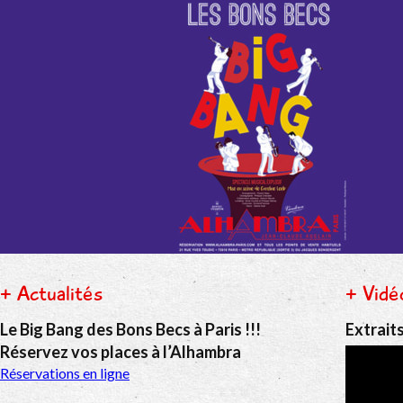
Actualités
Vidé
Le Big Bang des Bons Becs à Paris !!!
Extrait
Réservez vos places à l’Alhambra
Réservations en ligne